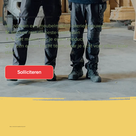
Werken aan de mooiste interieuren en meubels?
Wij zoeken een meubelmaker/ interieurbouwer!
🛠️ Werken met de beste materialen
👨‍🔧 Het maken van je eigen product
🤝🏼 Een enorm hecht team, waar je echt voor elkaar klaar
staat
Solliciteren
Hoe is het om te werken bij ons?