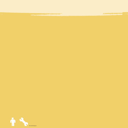
👨‍🔧
Over Wondergem