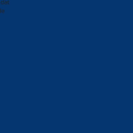
 dat
le