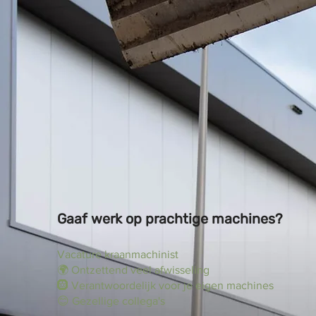
Gaaf werk op prachtige machines?
Vacature kraanmachinist
🌍 Ontzettend veel afwisseling
🛞 Verantwoordelijk voor je eigen machines
😊 Gezellige collega's