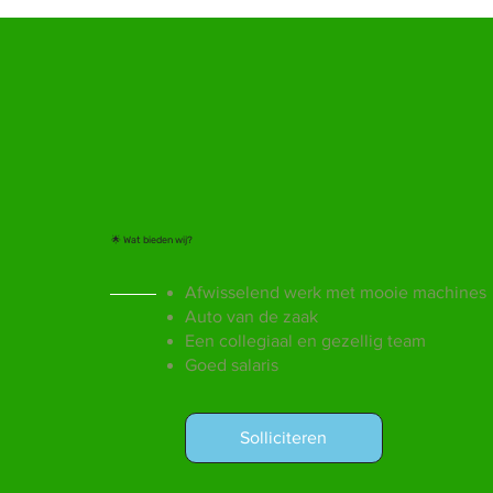
🌟 Wat bieden wij?
Afwisselend werk met mooie machines
Auto van de zaak
Een collegiaal en gezellig team
Goed salaris
Solliciteren