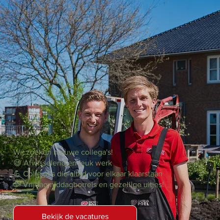
Kom werken bij
Gebr. van der Poel!
Wij zoeken nieuwe collega's!
😄 Afwisselend en leuk werk
💪 Collega’s die altijd voor elkaar klaarstaan
🥳 Vrijdagmiddagborrels en gezellige uitjes!
Bekijk de vacatures