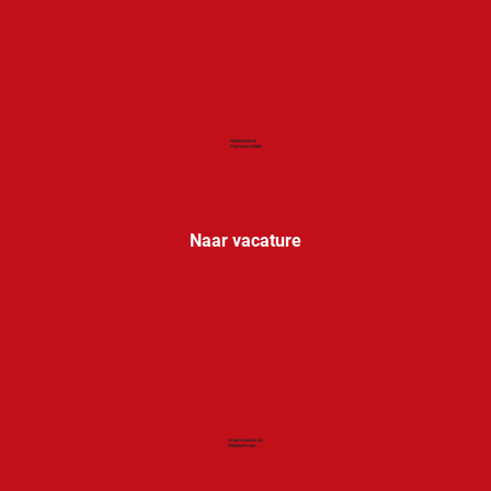
Meewerkend
Voorman GWW
Naar vacature
Kraanmachinist
Mobiele Kraan