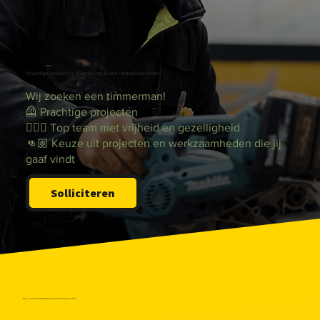
Prachtige projecten, waardering & een fantastisch team?
Wij zoeken een timmerman!
🦺 Prachtige projecten
👷🏻‍♂️ Top team met vrijheid en gezelligheid
👊🏼 Keuze uit projecten en werkzaamheden die jij
gaaf vindt
Solliciteren
Hoe is het om onderdeel van ons team te zijn?