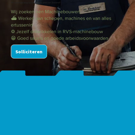
Wil jij aan de slag op de mooiste plek van Zeeland?
Wij zoeken een Machinebouwer!
⛴️ Werken aan schepen, machines en van alles
ertussenin
⚙️ Jezelf ontwikkelen in RVS-machinebouw
😁 Goed salaris en goede arbeidsvoorwaarden
Solliciteren