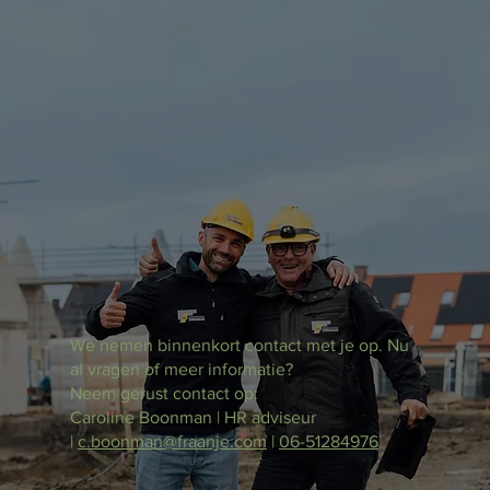
Bedankt!
We nemen binnenkort contact met je op. Nu
al vragen of meer informatie?
Neem gerust contact op:
Caroline Boonman | HR adviseur
|
c.boonman@fraanje.com
|
06-51284976